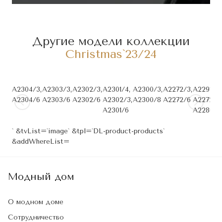
Другие модели коллекции
Christmas`23/24
A2304/3,
A2303/3,
A2302/3,
A2301/4,
A2300/3,
A2272/3,
A2291/4,
A2304/6
A2303/6
A2302/6
A2302/3,
A2300/8
A2272/6
A2272/3
A2301/6
A2286/8
` &tvList=`image` &tpl=`DL-product-products`
&addWhereList=
Модный дом
О модном доме
Сотрудничество