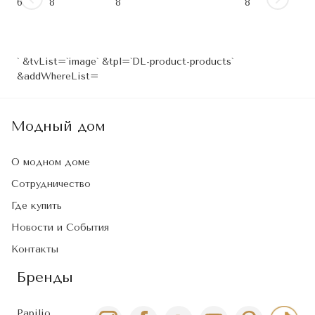
6
8
8
8
` &tvList=`image` &tpl=`DL-product-products`
&addWhereList=
Модный дом
О модном доме
Сотрудничество
Где купить
Новости и События
Контакты
Бренды
Papilio