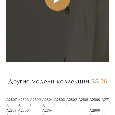
Другие модели коллекции
SS`26
A2807-
A2806-
A2805-
A2804-
A2803-
A2802-
A2801-
A2800-
A2799-
3,
3,
1
3,
1
1
1
3,
1
3
A2797-
A2806-
A2804-
A2800-