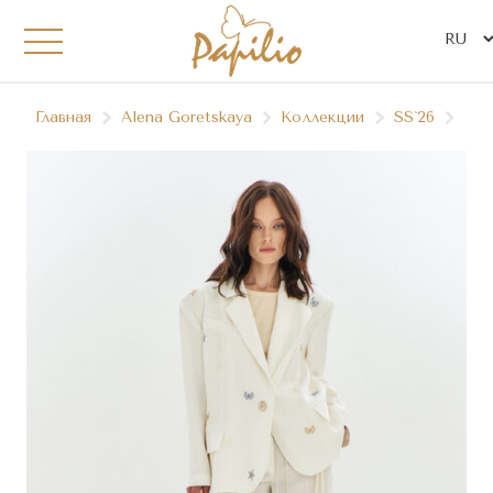
Главная
Alena Goretskaya
Коллекции
SS`26
A27