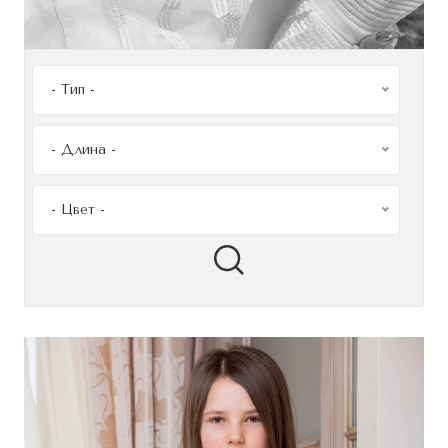
- Тип -
- Длина -
- Цвет -