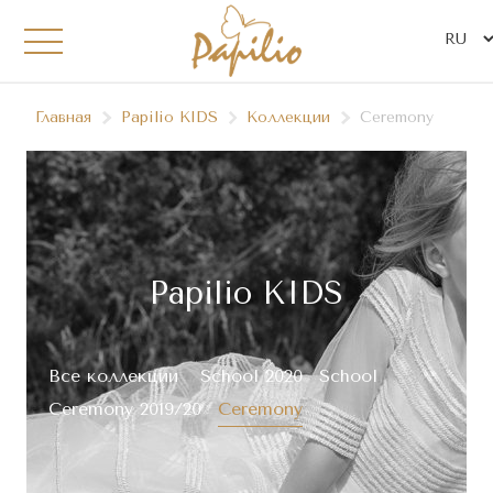
Главная
Papilio KIDS
Коллекции
Ceremony
Papilio KIDS
Все коллекции
School 2020
School
Ceremony 2019/20
Ceremony