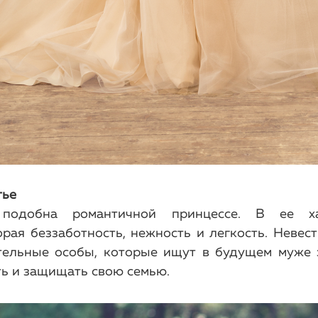
тье
подобна романтичной принцессе. В ее хар
орая беззаботность, нежность и легкость. Невес
тельные особы, которые ищут в будущем муже 
ть и защищать свою семью.