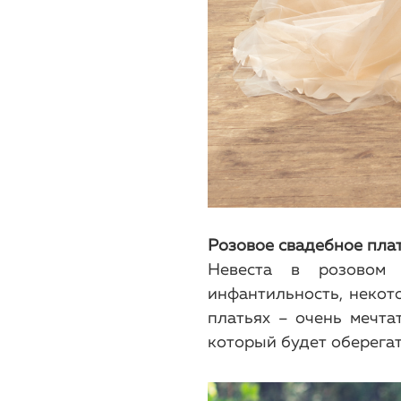
Розовое свадебное пла
Невеста в розовом 
инфантильность, некот
платьях – очень мечта
который будет оберега