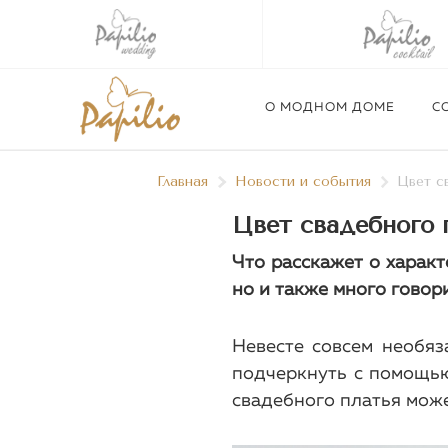
О МОДНОМ ДОМЕ
С
Главная
Новости и события
Цвет с
О модном доме
Сотрудничество
Новости и события
Цвет свадебного 
История
Философия и ценности
Календарь событий
Наши бренды
Что расскажет о характ
Салонам свадебной и
Новости
но и также много говор
вечерней моды
События
Магазинам женской одежды
Пресса о нас
Papilio Wedding
Невесте совсем необяз
Услуги
Видео
Papilio Сocktail
подчеркнуть с помощью
Изготовление корсетов под
Alena Goretskaya
свадебного платья може
заказ
AG Green
Papilio KIDS