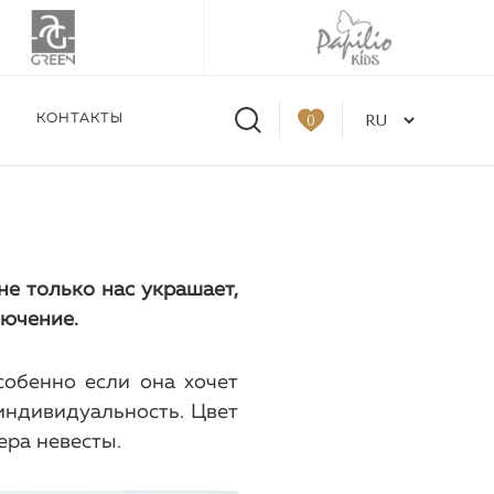
КОНТАКТЫ
0
tskaya в Москве 31.08-
од заказ
не только нас украшает,
лючение.
собенно если она хочет
индивидуальность. Цвет
ера невесты.