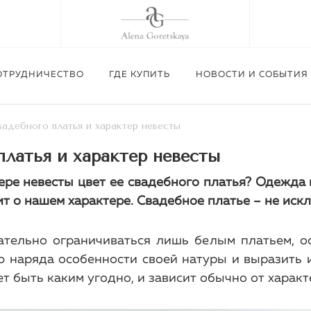
ОТРУДНИЧЕСТВО
ГДЕ КУПИТЬ
НОВОСТИ И СОБЫТИЯ
вадебного платья и характер невесты
платья и характер невесты
Приглашаем посетить шоу-рум Alena Gore
Изготовление корсетов п
ере невесты цвет ее свадебного платья? Одежда 
02.09.26 г.
ит о нашем характере. Свадебное платье – не иск
Подробнее
Подробнее
ательно ограничиваться лишь белым платьем, о
Подробнее
 наряда особенности своей натуры и выразить 
т быть каким угодно, и зависит обычно от характ