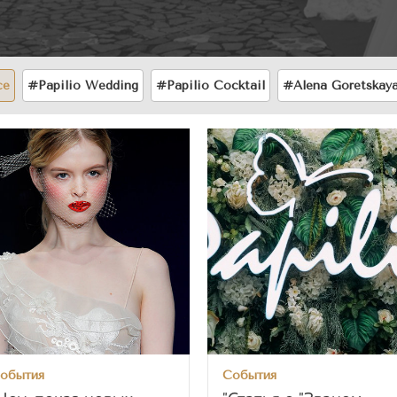
се
#Papilio Wedding
#Papilio Сocktail
#Alena Goretskay
обытия
События