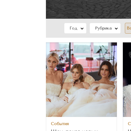
Год
Рубрика
В
События
С