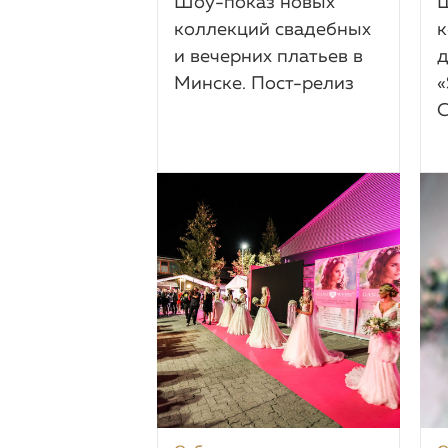
Шоу-показ новых
Ш
коллекций свадебных
к
и вечерних платьев в
д
Минске. Пост-релиз
«
C