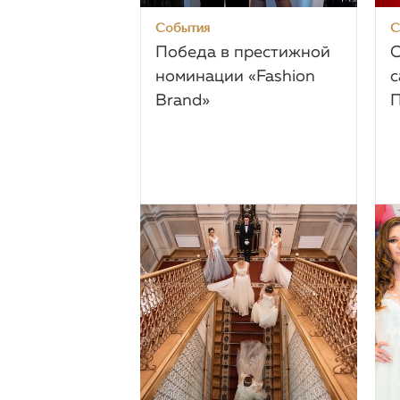
События
С
Победа в престижной
О
номинации «Fashion
с
Brand»
П