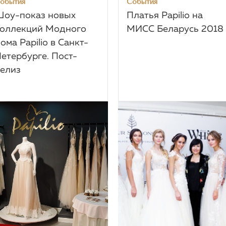
обытия
События
оу-показ новых
Платья Papilio на
оллекций Модного
МИСС Беларусь 2018
ома Papilio в Санкт-
етербурге. Пост-
елиз