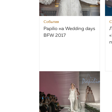
События
С
Papilio на Wedding days
Л
BFW 2017
«
п