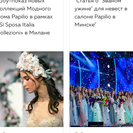
оу-показ новых
"Статья о "Званом
оллекций Модного
ужине" для невест в
ома Papilio в рамках
салоне Papilio в
Sì Sposa Italia
Минcке"
ollezioni» в Милане