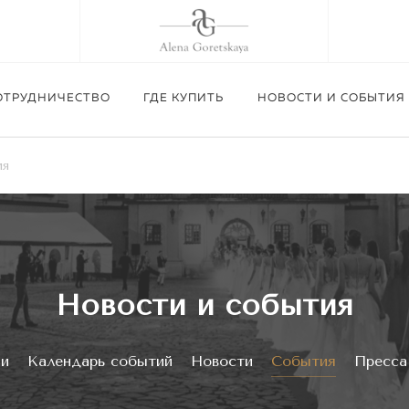
ОТРУДНИЧЕСТВО
ГДЕ КУПИТЬ
НОВОСТИ И СОБЫТИЯ
ия
Приглашаем посетить шоу-рум Alena Gore
Изготовление корсетов п
02.09.26 г.
Подробнее
Новости и события
Подробнее
Подробнее
ии
Календарь событий
Новости
События
Пресса