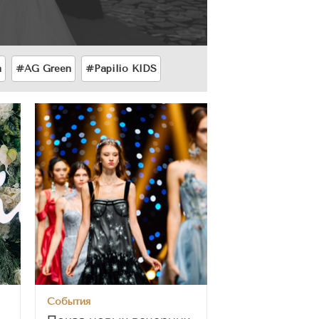
a
#AG Green
#Papilio KIDS
События