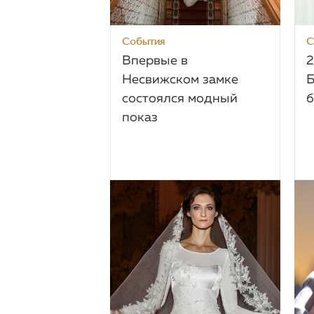
События
С
Впервые в
2
Несвижском замке
Б
состоялся модный
б
показ