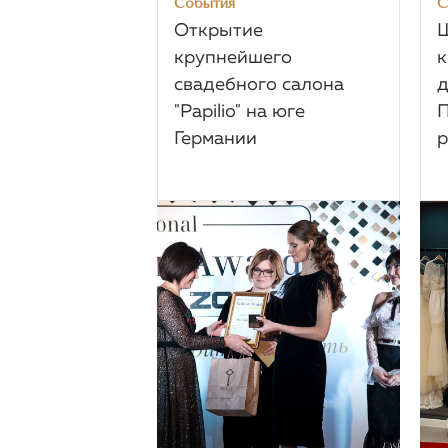
События
С
Открытие
Ш
крупнейшего
к
свадебного салона
д
"Papilio" на юге
П
Германии
р