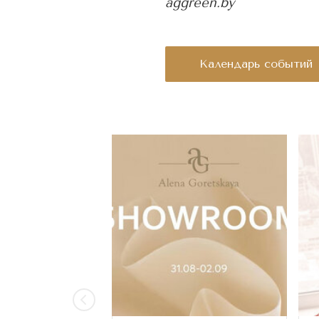
aggreen.by
Календарь событий