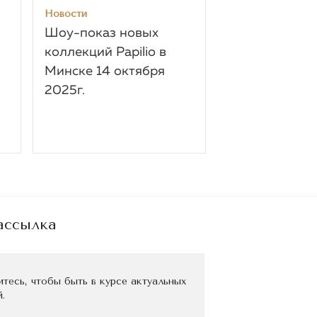
Новости
Новости
Шоу-показ новых
Приглашаем п
коллекций Papilio в
наш стенд на
Минске 14 октября
CPM в Москве
2025г.
5.09.2025 г.
ассылка
тесь, чтобы быть в курсе актуальных
.