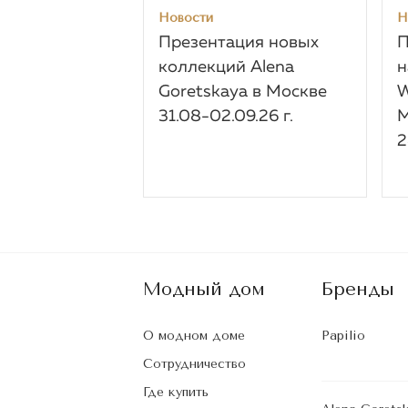
Новости
Н
Презентация новых
П
коллекций Alena
н
Goretskaya в Москве
W
31.08-02.09.26 г.
M
2
Модный дом
Бренды
О модном доме
Papilio
Сотрудничество
Где купить