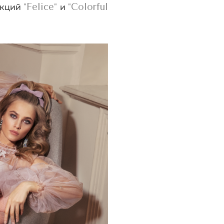
Felice
Colorful
екций
"
"
и
"