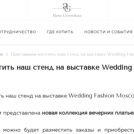
ОТРУДНИЧЕСТВО
ГДЕ КУПИТЬ
НОВОСТИ И СОБЫТИЯ
ти
Приглашаем посетить наш стенд на выставке Wedding Fa
ить наш стенд на выставке Wedding
Приглашаем посетить шоу-рум Alena Gore
Изготовление корсетов п
02.09.26 г.
Wedding Fashion Mosc
Подробнее
ть наш стенд на выставке
Подробнее
Подробнее
т представлена
новая коллекция
вечерних платьев
е можно будет разместить заказы и приобрест