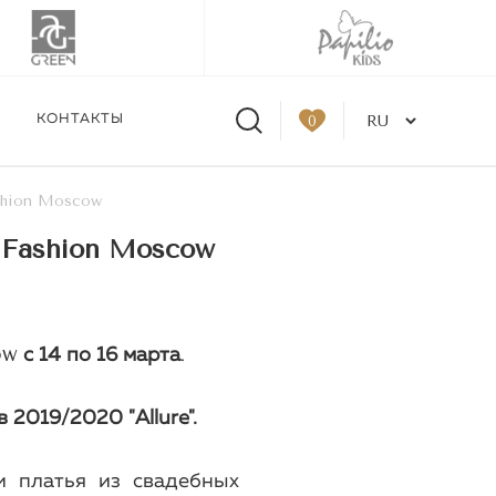
КОНТАКТЫ
0
shion Moscow
 Fashion Moscow
tskaya в Москве 31.08-
од заказ
ow
с 14 по 16 марта
.
 2019/2020 "Allure".
и платья из свадебных