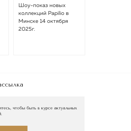
Шоу-показ новых
Приглашаем п
коллекций Papilio в
наш стенд на
Минске 14 октября
CPM в Москве
2025г.
5.09.2025 г.
ассылка
тесь, чтобы быть в курсе актуальных
.