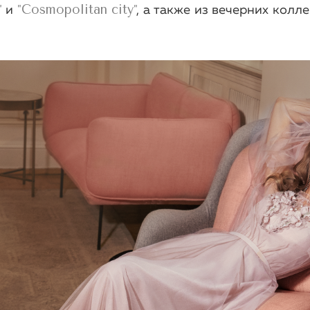
Cosmopolitan city
"
и
"
"
, а также из вечерних колл