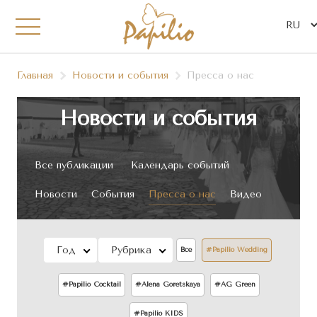
Главная
Новости и события
Пресса о нас
Новости и события
Все публикации
Календарь событий
Новости
События
Пресса о нас
Видео
Год
Рубрика
Все
#Papilio Wedding
#Papilio Сocktail
#Alena Goretskaya
#AG Green
#Papilio KIDS