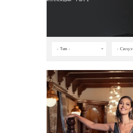
Admire
Allure
Mother's Day
- Тип -
- Силуэ