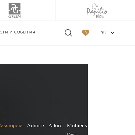
СТИ И СОБЫТИЯ
0
pe Part 2"
assiopeia
Admire
Allure
Mother's
Day