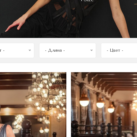
т -
- Длина -
- Цвет -