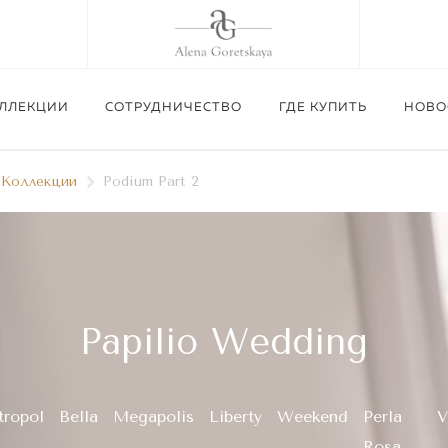
ЛЛЕКЦИИ
СОТРУДНИЧЕСТВО
ГДЕ КУПИТЬ
НОВО
Коллекции
Podium Part 2
Новая коллекция «Podium 
Подробнее
Papilio Wedding
Подробнее
ropol
Bella
Megapolis
Liberty
Weekend
Perla
V
Rosa