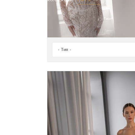
Voyage
Adele
Vanilla life
Аксессуары
Имидж
- Тип -