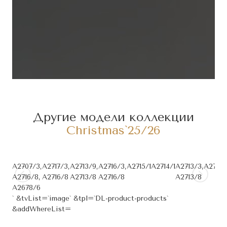
Другие модели коллекции
Christmas`25/26
A2707/3,
А2717/3,
A2713/9,
A2716/3,
A2715/1
A2714/1
A2713/3,
A2712/
A2716/8,
А2716/8
A2713/8
A2716/8
A2713/8
A2678/6
` &tvList=`image` &tpl=`DL-product-products`
&addWhereList=