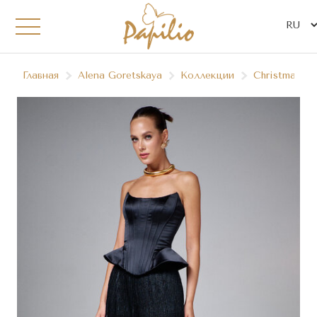
Главная
Alena Goretskaya
Коллекции
Christmas`25