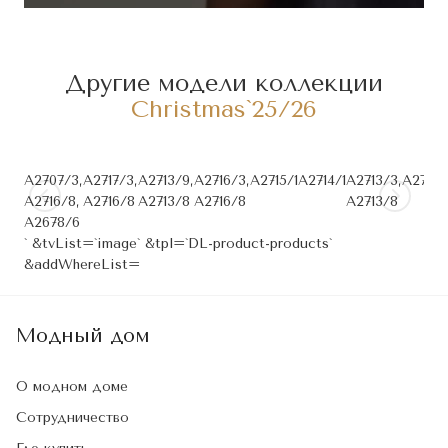
Другие модели коллекции
Christmas`25/26
A2707/3,
А2717/3,
A2713/9,
A2716/3,
A2715/1
A2714/1
A2713/3,
A2712/
A2716/8,
А2716/8
A2713/8
A2716/8
A2713/8
A2678/6
` &tvList=`image` &tpl=`DL-product-products`
&addWhereList=
Модный дом
О модном доме
Сотрудничество