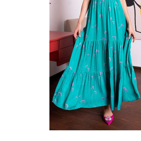
SS`24
Christmas