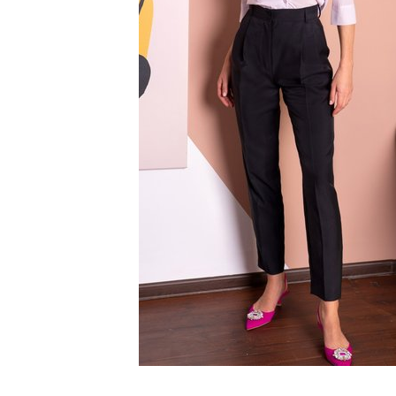
SS`24
Christmas