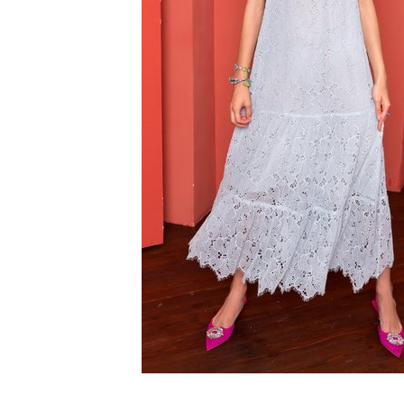
SS`24
Christmas