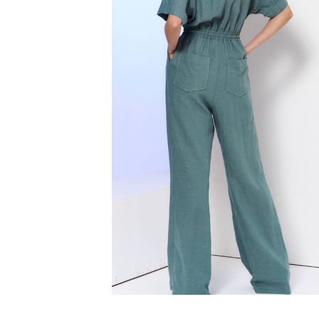
SS`24
Christmas