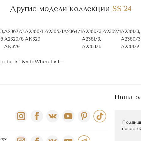
Другие модели коллекции
SS`24
3,
A2367/3,
A2366/1,
A2365/1
A2364/1
A2360/3,
A2362/1
A2361/3,
/6
A2320/6,
AK329
A2361/3,
A2360/3
AK329
A2363/6
A2361/7
-products` &addWhereList=
Наша р
Подпиши
новостей
kaya