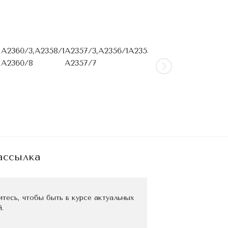
A2360/3,
A2358/1
A2357/3,
A2356/1
A2355/1
A2354/1
A2353/1
A2
,
A2360/8
A2357/7
A2
A2
AK
ассылка
тесь, чтобы быть в курсе актуальных
.