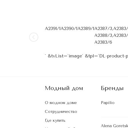
A2391/1
A2390/1
A2389/1
A2387/3,
A2383/
A2388/3,
A2383
A2383/6
` &tvList=`image` &tpl=`DL-product
Модный дом
Бренды
О модном доме
Papilio
Сотрудничество
Где купить
Alena Gorets