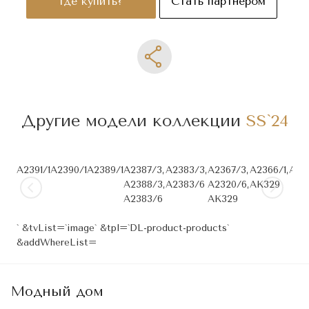
Где купить?
Стать партнером
Другие модели коллекции
SS`24
A2391/1
A2390/1
A2389/1
A2387/3,
A2383/3,
A2367/3,
A2366/1,
A23
A2388/3,
A2383/6
A2320/6,
AK329
A2383/6
AK329
` &tvList=`image` &tpl=`DL-product-products`
&addWhereList=
Модный дом