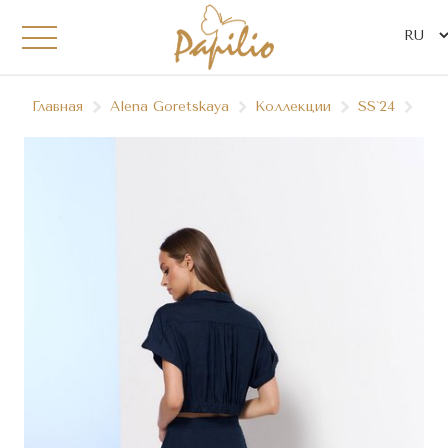
Главная
Alena Goretskaya
Коллекции
SS`24
A23