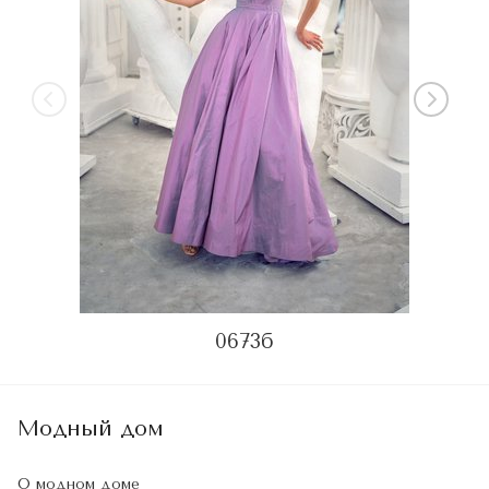
0673б
Модный дом
О модном доме