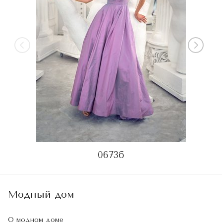
0673б
Модный дом
О модном доме