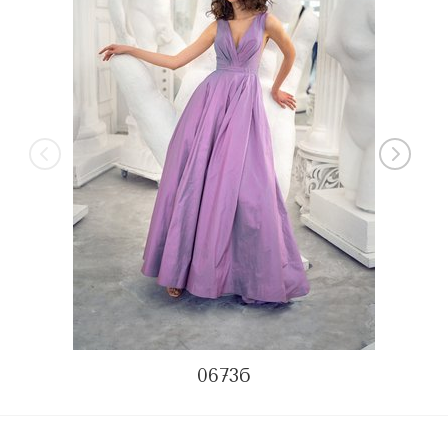
0673б