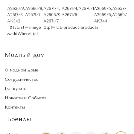
A2630/7,
А2666/9,
A2671/4,
A2671/4,
A2670/1
A2669/5,
A2657/3,
A
A2617/3,
A2671/7
A2666/9,
A2671/6
A2669/6,
A2669/6
AK342
A2671/7
AK344
` &tvList=`image` &tpl=`DL-product-products`
&addWhereList=
Модный дом
О модном доме
Сотрудничество
Где купить
Новости и События
Контакты
Бренды