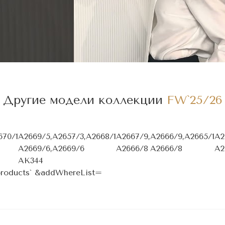
Другие модели коллекции
FW`25/26
670/1
A2669/5,
A2657/3,
A2668/1
A2667/9,
A2666/9,
A2665/1
A2
A2669/6,
A2669/6
A2666/8
A2666/8
A2
AK344
-products` &addWhereList=