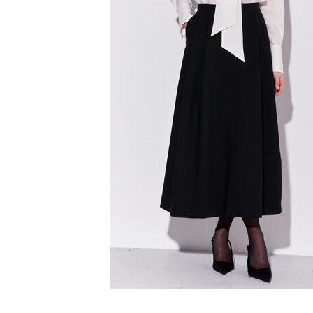
SS`24
Christmas