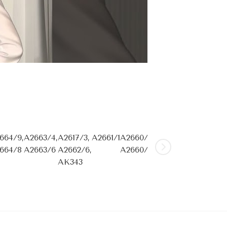
664/9,
A2663/4,
A2617/3,
A2661/1
A2660/4,
A2659/5,
A2658/1
A
664/8
A2663/6
A2662/6,
A2660/6
A2635/9,
A
AK343
A2659/6