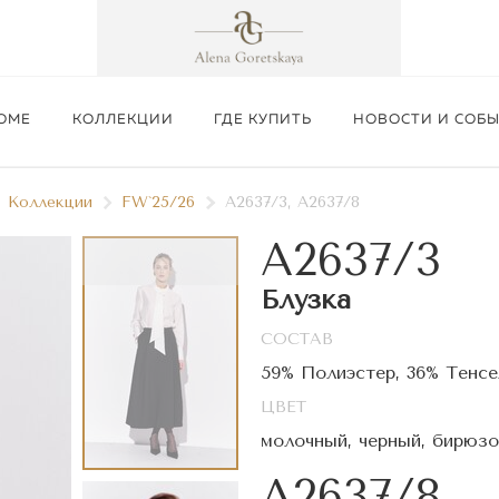
ОМЕ
КОЛЛЕКЦИИ
ГДЕ КУПИТЬ
НОВОСТИ И СОБ
Коллекции
FW`25/26
A2637/3, A2637/8
A2637/3
Блузка
СОСТАВ
Подробнее
59% Полиэстер, 36% Тенсе
ЦВЕТ
молочный, черный, бирюзо
A2637/8