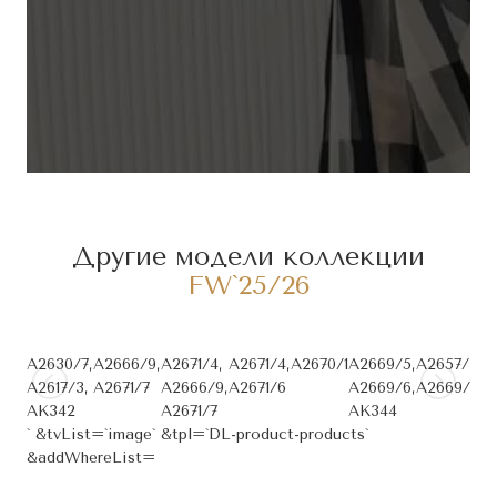
Другие модели коллекции
FW`25/26
A2630/7,
А2666/9,
A2671/4,
A2671/4,
A2670/1
A2669/5,
A2657/3,
A
A2617/3,
A2671/7
A2666/9,
A2671/6
A2669/6,
A2669/6
AK342
A2671/7
AK344
` &tvList=`image` &tpl=`DL-product-products`
&addWhereList=