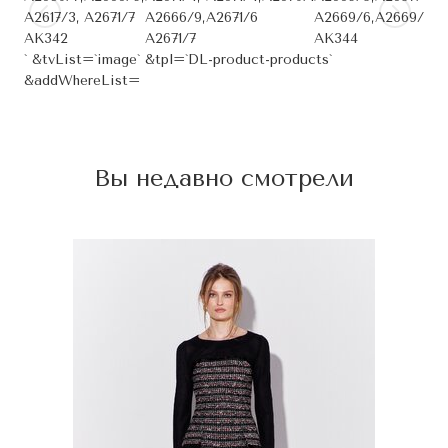
A2617/3,
A2671/7
A2666/9,
A2671/6
A2669/6,
A2669/6
AK342
A2671/7
AK344
` &tvList=`image` &tpl=`DL-product-products`
&addWhereList=
Вы недавно смотрели