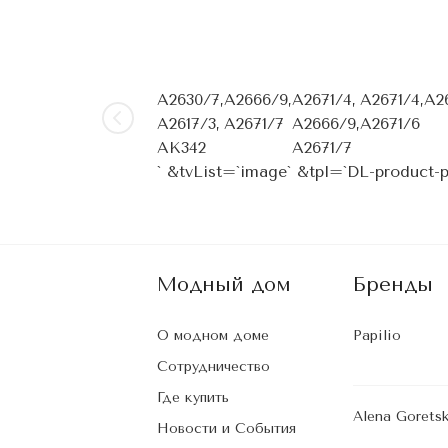
A2630/7,
А2666/9,
A2671/4,
A2671/4,
A2
A2617/3,
A2671/7
A2666/9,
A2671/6
AK342
A2671/7
` &tvList=`image` &tpl=`DL-product
Модный дом
Бренды
О модном доме
Papilio
Сотрудничество
Где купить
Alena Gorets
Новости и События