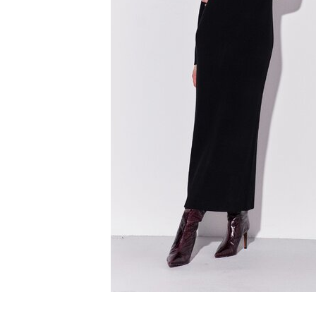
SS`24
Christmas