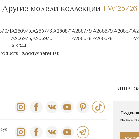
Другие модели коллекции
FW`25/26
670/1
A2669/5,
A2657/3,
A2668/1
A2667/9,
A2666/9,
A2665/1
A2
A2669/6,
A2669/6
A2666/8
A2666/8
A2
AK344
-products` &addWhereList=
Наша р
Подпиши
новостей
kaya
Оформи