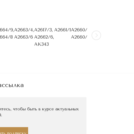
664/9,
A2663/4,
A2617/3,
A2661/1
A2660/4,
A2659/5,
A2658/1
A
664/8
A2663/6
A2662/6,
A2660/6
A2635/9,
A
AK343
A2659/6
ассылка
тесь, чтобы быть в курсе актуальных
.
ть подписку