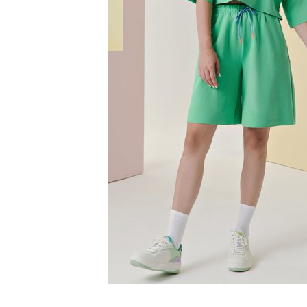
SS`24
Christmas