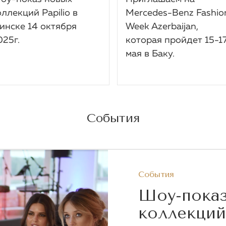
оллекций Papilio в
Mercedes-Benz Fashio
инске 14 октября
Week Azerbaijan,
025г.
которая пройдет 15-1
мая в Баку.
События
События
Шоу-пока
коллекций