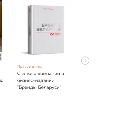
Пресса о нас
Пресса о нас
Статья о компании в
Интервью с 
io
бизнес-издании
Горецкой дл
"Бренды Беларуси".
SVADЕБНЫЕ
2018-2019