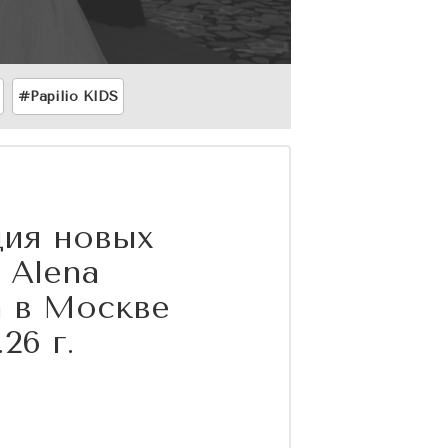
#Papilio KIDS
ия новых
 Alena
a в Москве
.26 г.