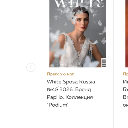
Пресса о нас
Пр
White Sposa Russia
И
№48`2026. Бренд
Г
Papilio. Коллекция
B
"Podium"
о