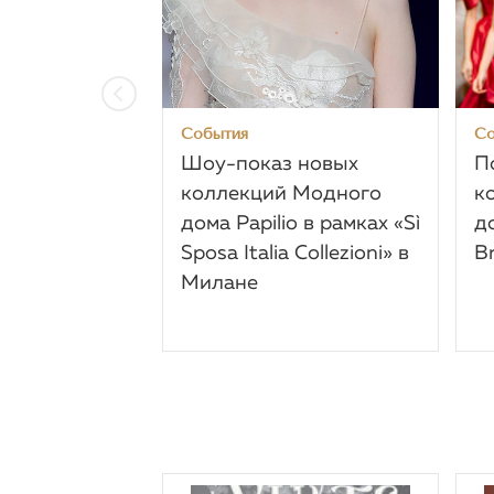
События
Со
Шоу-показ новых
П
коллекций Модного
к
дома Papilio в рамках «Sì
д
Sposa Italia Collezioni» в
B
Милане