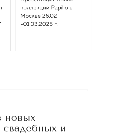
n
коллекций Papilio в
наш стенд н
Москве 26.02
Sì Sposa Itali
7
-01.03.2025 г.
2024 в Мил
з новых
 свадебных и