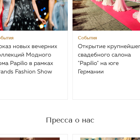
бытия
События
оказ новых вечерних
Открытие крупнейше
оллекций Модного
свадебного салона
ома Papilio в рамках
"Papilio" на юге
rands Fashion Show
Германии
Пресса о нас