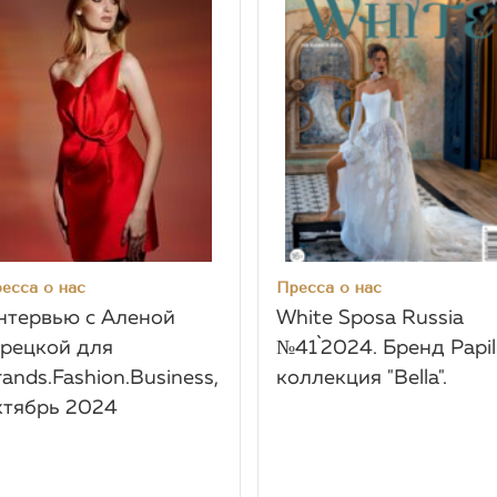
есса о нас
Пресса о нас
нтервью c Аленой
White Sposa Russia
орецкой для
№41`2024. Бренд Papil
rands.Fashion.Business,
коллекция "Bella".
ктябрь 2024