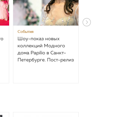
События
События
го
Шоу-показ новых
Платья Papi
коллекций Модного
Беларусь 20
дома Papilio в Санкт-
Петербурге. Пост-релиз