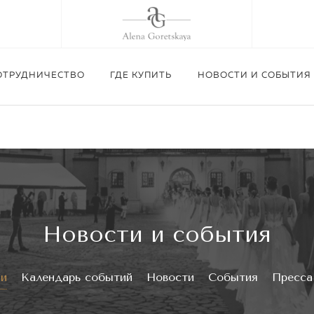
ОТРУДНИЧЕСТВО
ГДЕ КУПИТЬ
НОВОСТИ И СОБЫТИЯ
Приглашаем посетить шоу-рум Alena Gore
Изготовление корсетов п
02.09.26 г.
Подробнее
Новости и события
Подробнее
Подробнее
ии
Календарь событий
Новости
События
Пресса