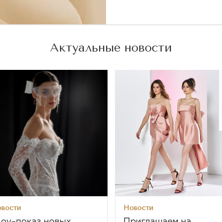
Актуальные новости
вости
Новости
оу-показ новых
Приглашаем на