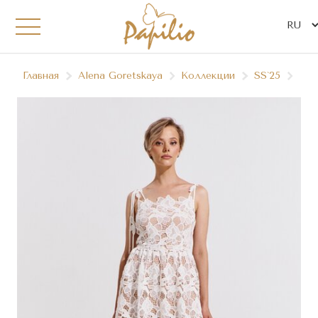
Главная
Alena Goretskaya
Коллекции
SS`25
А26