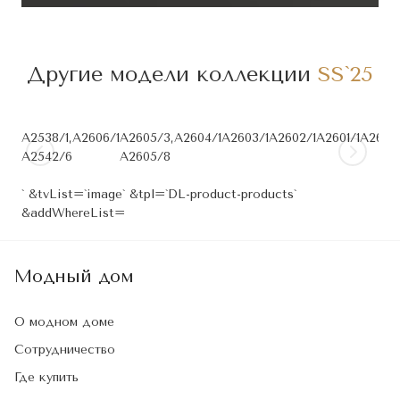
Другие модели коллекции
SS`25
A2538/1,
А2606/1
А2605/3,
А2604/1
А2603/1
А2602/1
А2601/1
А2600
А2542/6
А2605/8
` &tvList=`image` &tpl=`DL-product-products`
&addWhereList=
Модный дом
О модном доме
Сотрудничество
Где купить